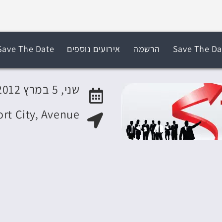
Save The Da
הרשמה
אירועים נוספים
Save The Date
שני, 5 במרץ 2012
ort City, Avenue
האירוע יתקיים בתאריך
מקום האירוע: