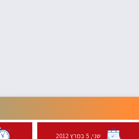
שני,
5 במרץ
2012